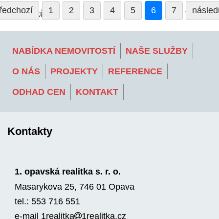
ředchozí
1
2
3
4
5
6
7
následu
65 článků
7 stran
NABÍDKA NEMOVITOSTÍ
NAŠE SLUŽBY
O NÁS
PROJEKTY
REFERENCE
ODHAD CEN
KONTAKT
Kontakty
1. opavská realitka s. r. o.
Masarykova 25, 746 01 Opava
tel.: 553 716 551
e-mail
1realitka
1rea­litka.cz