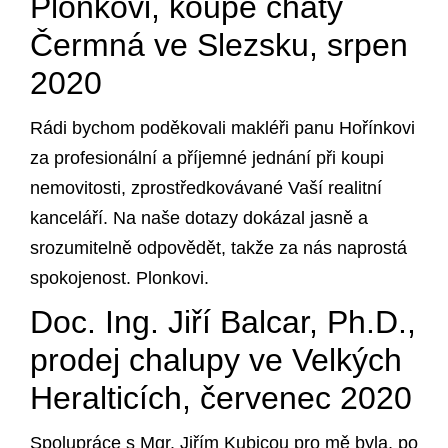
Plonkovi, koupě chaty
Čermná ve Slezsku, srpen
2020
Rádi bychom poděkovali makléři panu Hořínkovi
za profesionální a příjemné jednání při koupi
nemovitosti, zprostředkovávané Vaší realitní
kanceláří. Na naše dotazy dokázal jasně a
srozumitelně odpovědět, takže za nás naprostá
spokojenost. Plonkovi.
Doc. Ing. Jiří Balcar, Ph.D.,
prodej chalupy ve Velkých
Heralticích, červenec 2020
Spolupráce s Mgr. Jiřím Kubicou pro mě byla, po