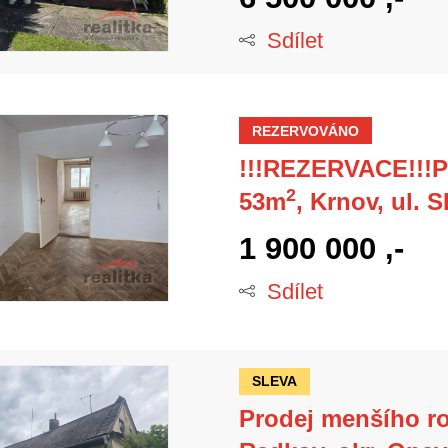
Sdílet
REZERVOVÁNO
!!!REZERVACE!!!Pr
2
53m
, Krnov, ul.
1 900 000 ,-
Sdílet
SLEVA
Prodej menšího r