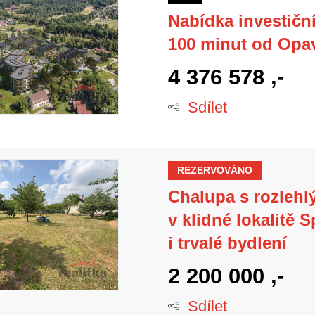
Nabídka investičn
100 minut od Opa
4 376 578 ,-
Sdílet
REZERVOVÁNO
Chalupa s rozleh
v klidné lokalitě S
i trvalé bydlení
2 200 000 ,-
Sdílet