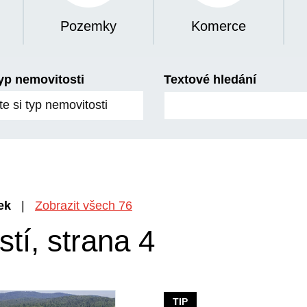
Pozemky
Komerce
yp nemovitosti
Textové hledání
te si typ nemovitosti
ek
|
Zobrazit všech 76
stí, strana 4
TIP