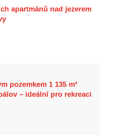
ích apartmánů nad jezerem
vy
lým pozemkem 1 135 m²
pálov – ideální pro rekreaci