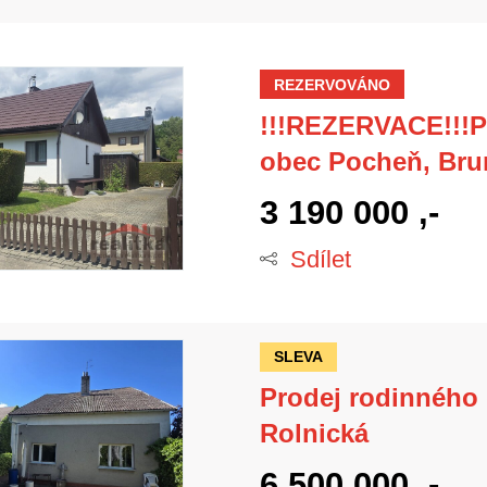
REZERVOVÁNO
!!!REZERVACE!!!Pr
obec Pocheň, Bru
3 190 000 ,-
Sdílet
SLEVA
Prodej rodinného 
Rolnická
6 500 000 ,-