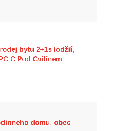
odej bytu 2+1s lodžií,
 SPC C Pod Cvilínem
odinného domu, obec