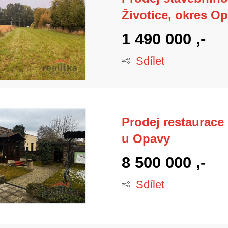
Životice, okres O
1 490 000 ,-
Sdílet
Prodej restaurace
u Opavy
8 500 000 ,-
Sdílet