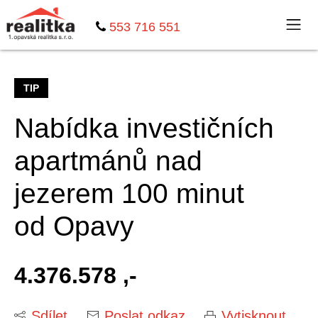
553 716 551
TIP
Nabídka investičních
apartmánů nad
jezerem 100 minut
od Opavy
4.376.578 ,-
Sdílet
Poslat odkaz
Vytisknout