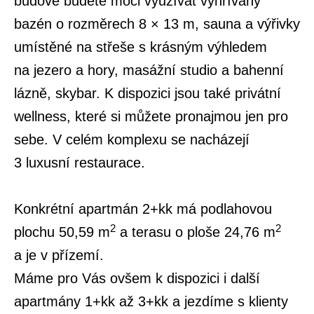
budově budete moci využívat vyhřívaný
bazén o rozměrech 8 × 13 m, sauna a výřivky
umístěné na střeše s krásným výhledem
na jezero a hory, masážní studio a bahenní
lázně, skybar. K dispozici jsou také privátní
wellness, které si můžete pronajmou jen pro
sebe. V celém komplexu se nacházejí
3 luxusní restaurace.
Konkrétní apartmán 2+kk má podlahovou
2
2
plochu 50,59 m
a terasu o ploše 24,76 m
a je v přízemí.
Máme pro Vás ovšem k dispozici i další
apartmány 1+kk až 3+kk a jezdíme s klienty