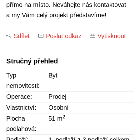
přímo na místo. Neváhejte nás kontaktovat
a my Vám celý projekt představíme!
Sdílet
Poslat odkaz
Vytisknout
Stručný přehled
Typ
Byt
nemovitosti:
Operace:
Prodej
Vlastnictví:
Osobní
2
Plocha
51 m
podlahová:
Podlaží:
1. podlaží z 3 podlaží celkem