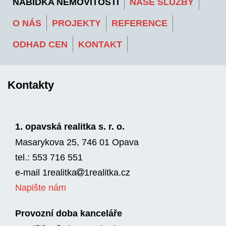
NABÍDKA NEMOVITOSTÍ
NAŠE SLUŽBY
O NÁS
PROJEKTY
REFERENCE
ODHAD CEN
KONTAKT
Kontakty
1. opavská realitka s. r. o.
Masarykova 25, 746 01 Opava
tel.: 553 716 551
e-mail
1realitka
1rea­litka.cz
Napište nám
Provozní doba kanceláře