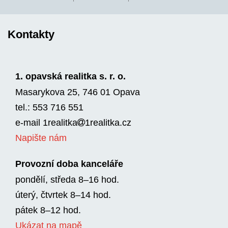
Kontakty
1. opavská realitka s. r. o.
Masarykova 25, 746 01 Opava
tel.: 553 716 551
e-mail
1realitka
1rea­litka.cz
Napište nám
Provozní doba kanceláře
pondělí, středa 8–16 hod.
úterý, čtvrtek 8–14 hod.
pátek 8–12 hod.
Ukázat na mapě