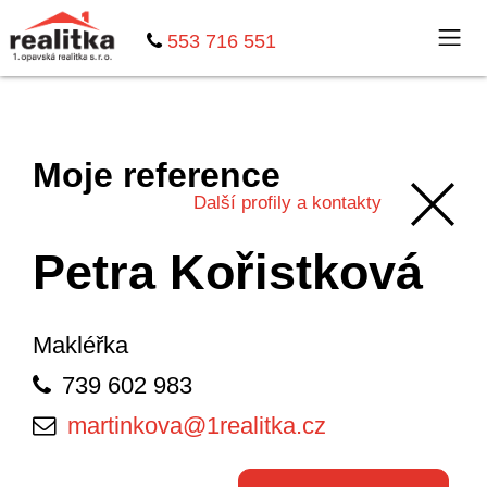
553 716 551
Moje reference
Další profily a kontakty
Petra Kořistková
Makléřka
739 602 983
martinkova@
1realitka.cz