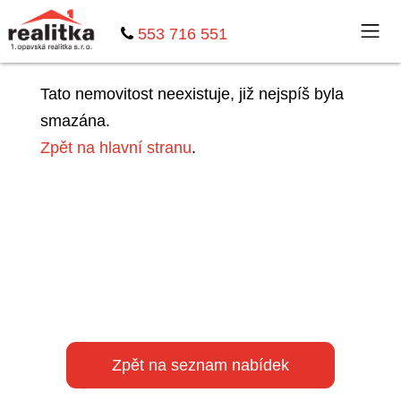
553 716 551
Tato nemovitost neexistuje, již nejspíš byla
smazána.
Zpět na hlavní stranu
.
Zpět na seznam nabídek