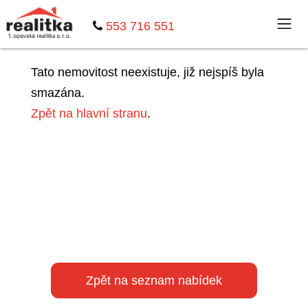
553 716 551
Tato nemovitost neexistuje, již nejspíš byla
smazána.
Zpět na hlavní stranu
.
Zpět na seznam nabídek