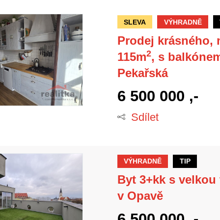
SLEVA
VÝHRADNĚ
Prodej krásného,
2
115m
, s balkóne
Pekařská
6 500 000 ,-
Sdílet
VÝHRADNĚ
TIP
Byt 3+kk s velkou
v Opavě
6 500 000 ,-