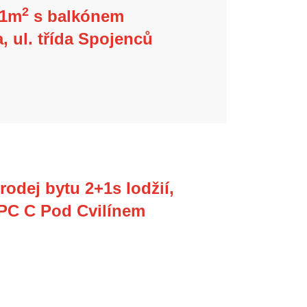
2
51m
s balkónem
, ul. třída Spojenců
odej bytu 2+1s lodžií,
 SPC C Pod Cvilínem