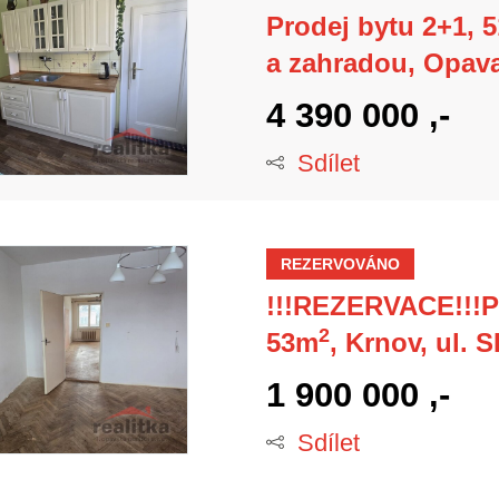
Prodej bytu 2+1, 
a zahradou, Opava
4 390 000 ,-
Sdílet
REZERVOVÁNO
!!!REZERVACE!!!Pr
2
53m
, Krnov, ul.
1 900 000 ,-
Sdílet