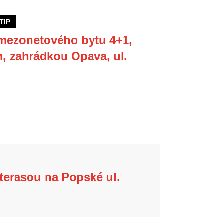
TIP
 mezonetového bytu 4+1,
m, zahrádkou Opava, ul.
 terasou na Popské ul.