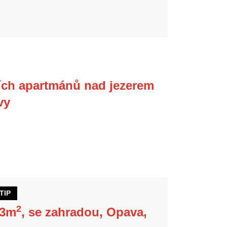
ích apartmánů nad jezerem
vy
TIP
2
93m
, se zahradou, Opava,