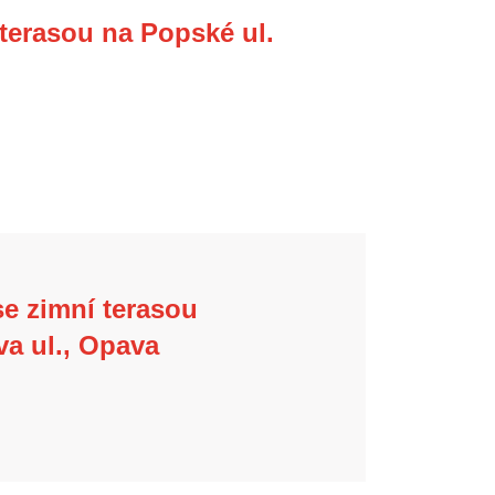
 terasou na Popské ul.
se zimní terasou
va ul., Opava