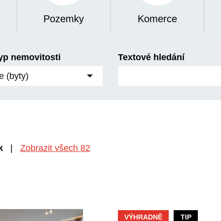
Pozemky
Komerce
yp nemovitosti
Textové hledání
e (byty)
k
|
Zobrazit všech 82
VÝHRADNĚ
TIP