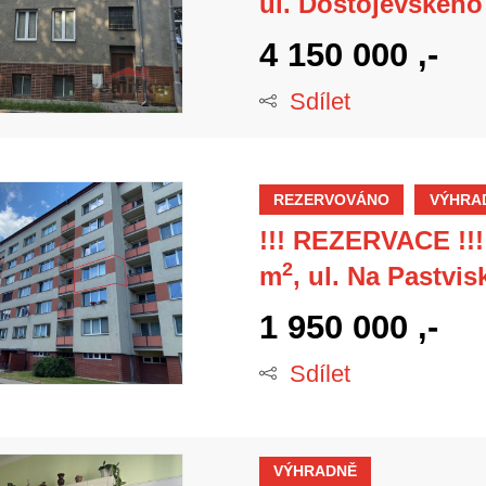
ul. Dostojevského
4 150 000 ,-
Sdílet
REZERVOVÁNO
VÝHRA
!!! REZERVACE !!!
2
m
, ul. Na Pastvi
1 950 000 ,-
Sdílet
VÝHRADNĚ