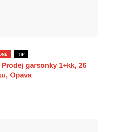
DNĚ
TIP
 Prodej garsonky 1+kk, 26
sku, Opava