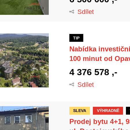
Sdílet
TIP
Nabídka investičn
100 minut od Opa
4 376 578 ,-
Sdílet
SLEVA
VÝHRADNĚ
Prodej bytu 4+1, 