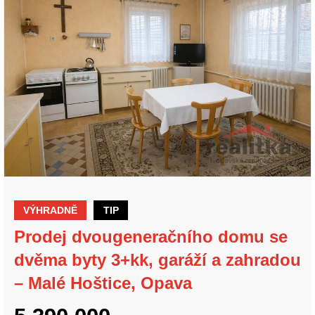
VÝHRADNĚ
TIP
Prodej dvougeneračního domu se
dvěma byty 3+kk, garáží a zahradou
– Malé Hoštice, Opava