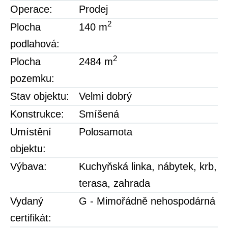
Operace:
Prodej
2
Plocha
140 m
podlahová:
2
Plocha
2484 m
pozemku:
Stav objektu:
Velmi dobrý
Konstrukce:
Smíšená
Umístění
Polosamota
objektu:
Výbava:
Kuchyňská linka
,
nábytek
,
krb
,
terasa
,
zahrada
Vydaný
G - Mimořádně nehospodárná
certifikát: