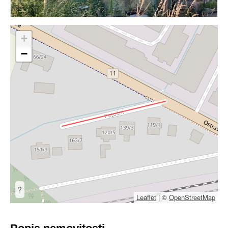
+
−
?
Leaflet
|
©
OpenStreetMap