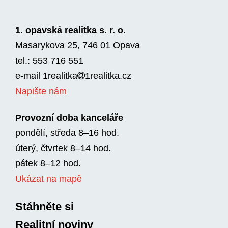
1. opavská realitka s. r. o.
Masarykova 25, 746 01 Opava
tel.: 553 716 551
e-mail
1realitka
1rea­litka.cz
Napište nám
Provozní doba kanceláře
pondělí, středa 8–16 hod.
úterý, čtvrtek 8–14 hod.
pátek 8–12 hod.
Ukázat na mapě
Stáhněte si
Realitní noviny