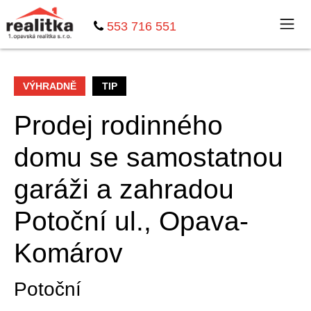
553 716 551
VÝHRADNĚ
TIP
Prodej rodinného
domu se samostatnou
garáži a zahradou
Potoční ul., Opava-
Komárov
Potoční