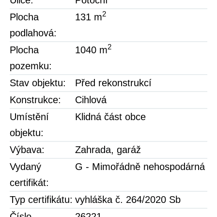
2
Plocha
131 m
podlahová:
2
Plocha
1040 m
pozemku:
Stav objektu:
Před rekonstrukcí
Konstrukce:
Cihlová
Umístění
Klidná část obce
objektu:
Výbava:
Zahrada
,
garáž
Vydaný
G - Mimořádně nehospodárná
certifikát:
Typ certifikátu:
vyhláška č. 264/2020 Sb
Číslo
26221