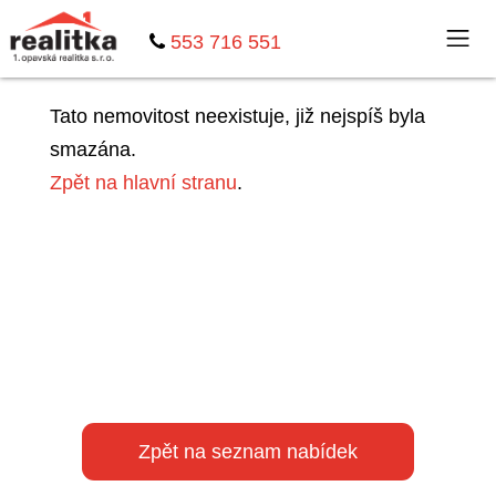
553 716 551
Tato nemovitost neexistuje, již nejspíš byla
smazána.
Zpět na hlavní stranu
.
Zpět na seznam nabídek