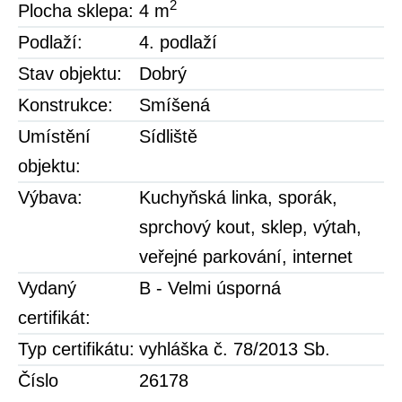
2
Plocha sklepa:
4 m
Podlaží:
4. podlaží
Stav objektu:
Dobrý
Konstrukce:
Smíšená
Umístění
Sídliště
objektu:
Výbava:
Kuchyňská linka
,
sporák
,
sprchový kout
,
sklep
,
výtah
,
veřejné parkování
,
internet
Vydaný
B - Velmi úsporná
certifikát:
Typ certifikátu:
vyhláška č. 78/2013 Sb.
Číslo
26178