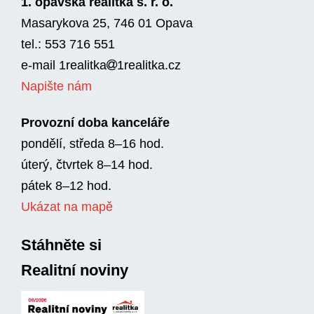
1. opavská realitka s. r. o.
Masarykova 25, 746 01 Opava
tel.: 553 716 551
e-mail
1realitka
1rea­litka.cz
Napište nám
Provozní doba kanceláře
pondělí, středa 8–16 hod.
úterý, čtvrtek 8–14 hod.
pátek 8–12 hod.
Ukázat na mapě
Stáhněte si
Realitní noviny