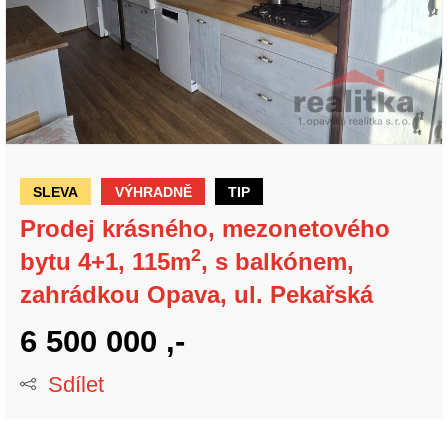
SLEVA
VÝHRADNĚ
TIP
Prodej krásného, mezonetového
2
bytu 4+1, 115m
, s balkónem,
zahrádkou Opava, ul. Pekařská
6 500 000 ,-
Sdílet