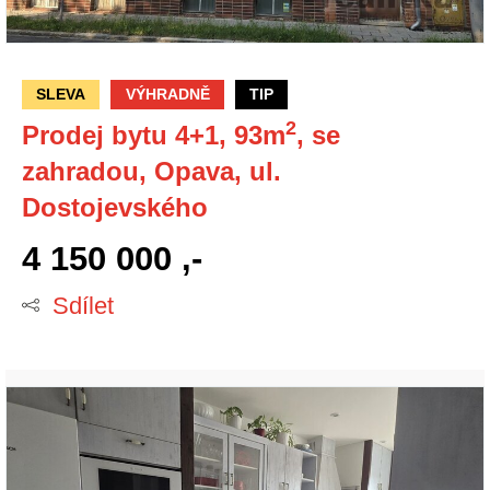
SLEVA
VÝHRADNĚ
TIP
2
Prodej bytu 4+1, 93m
, se
zahradou, Opava, ul.
Dostojevského
4 150 000 ,-
Sdílet