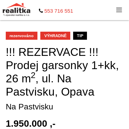
553 716 551
rezervováno
VÝHRADNĚ
TIP
!!! REZERVACE !!!
Prodej garsonky 1+kk,
2
26 m
, ul. Na
Pastvisku, Opava
Na Pastvisku
1.950.000 ,-