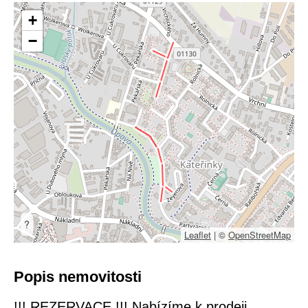
+
−
?
Leaflet
|
©
OpenStreetMap
Popis nemovitosti
!!! REZERVACE !!! Nabízíme k prodeji