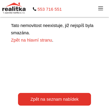
553 716 551
Tato nemovitost neexistuje, již nejspíš byla
smazána.
Zpět na hlavní stranu
.
Zpět na seznam nabídek