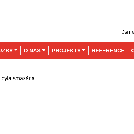
Jsme
UŽBY
O NÁS
PROJEKTY
REFERENCE
íš byla smazána.