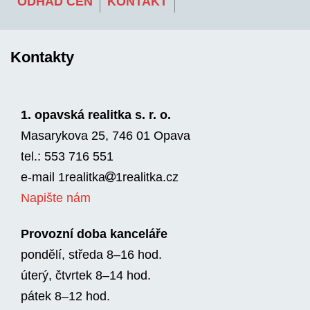
ODHAD CEN
KONTAKT
Kontakty
1. opavská realitka s. r. o.
Masarykova 25, 746 01 Opava
tel.: 553 716 551
e-mail
1realitka
1rea­litka.cz
Napište nám
Provozní doba kanceláře
pondělí, středa 8–16 hod.
úterý, čtvrtek 8–14 hod.
pátek 8–12 hod.