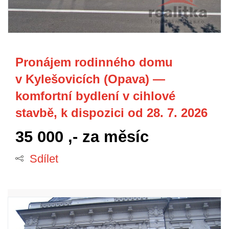
Pronájem rodinného domu
v Kylešovicích (Opava) —
komfortní bydlení v cihlové
stavbě, k dispozici od 28. 7. 2026
35 000 ,-
za měsíc
Sdílet