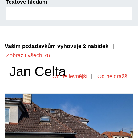
Textové hledání
Vašim požadavkům vyhovuje 2 nabídek
|
Zobrazit všech 76
Jan Celta
nejlevnější
,
nejdražší