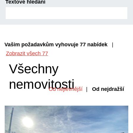
Textové hledání
Vašim požadavkům vyhovuje 77 nabídek
|
Zobrazit všech 77
Všechny
nemovitosti
nejlevnější
,
nejdražší