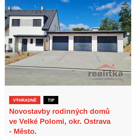
VÝHRADNĚ
TIP
Novostavby rodinných domů
ve Velké Polomi, okr. Ostrava
- Město.