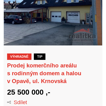
VÝHRADNĚ
TIP
Prodej komerčního areálu
s rodinným domem a halou
v Opavě, ul. Krnovská
25 500 000 ,-
Sdílet