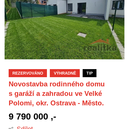
REZERVOVÁNO
VÝHRADNĚ
TIP
Novostavba rodinného domu
s garáží a zahradou ve Velké
Polomi, okr. Ostrava - Město.
9 790 000 ,-
Sdílet