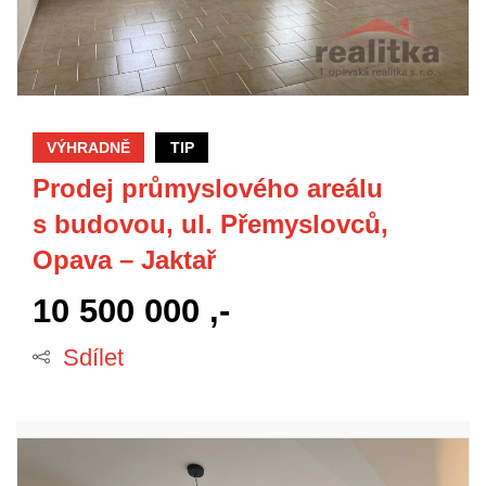
VÝHRADNĚ
TIP
Prodej průmyslového areálu
s budovou, ul. Přemyslovců,
Opava – Jaktař
10 500 000 ,-
Sdílet