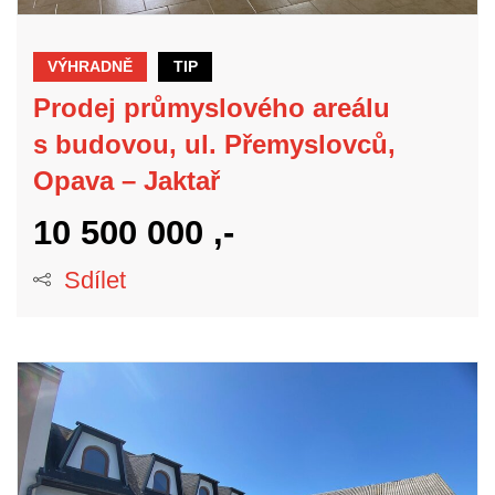
VÝHRADNĚ
TIP
Prodej průmyslového areálu
s budovou, ul. Přemyslovců,
Opava – Jaktař
10 500 000 ,-
Sdílet