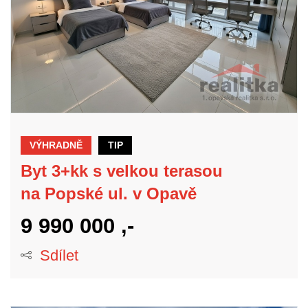
VÝHRADNĚ
TIP
Byt 3+kk s velkou terasou
na Popské ul. v Opavě
9 990 000 ,-
Sdílet