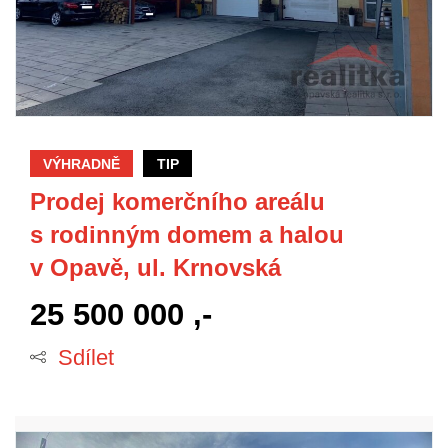
VÝHRADNĚ
TIP
Prodej komerčního areálu
s rodinným domem a halou
v Opavě, ul. Krnovská
25 500 000 ,-
Sdílet