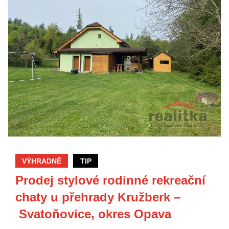
VÝHRADNĚ
TIP
Prodej stylové rodinné rekreační
chaty u přehrady Kružberk –
Svatoňovice, okres Opava