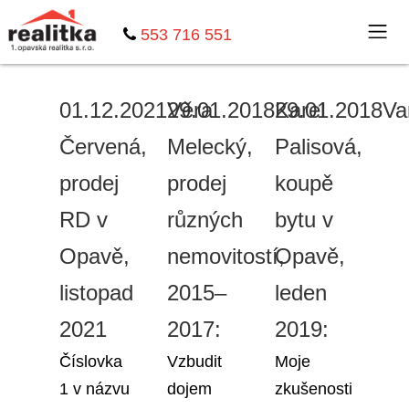
553 716 551
01.12.2021
Věra
29.01.2018
Karel
29.01.2018
Va
Červená,
Melecký,
Palisová,
prodej
prodej
koupě
RD v
různých
bytu v
Opavě,
nemovitostí,
Opavě,
listopad
2015–
leden
2021
2017:
2019:
Číslovka
Vzbudit
Moje
1 v názvu
dojem
zkušenosti