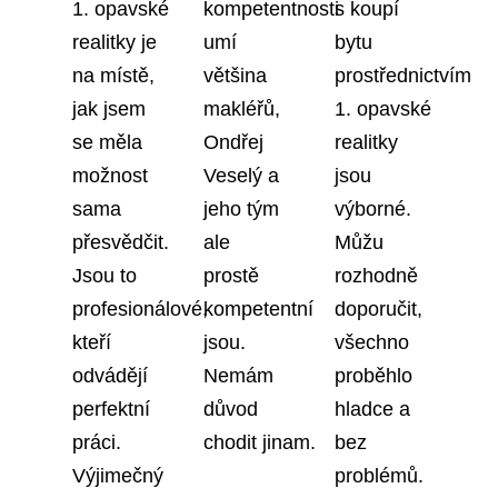
1. opavské
kompetentnosti
s koupí
realitky je
umí
bytu
na místě,
většina
prostřednictvím
jak jsem
makléřů,
1. opavské
se měla
Ondřej
realitky
možnost
Veselý a
jsou
sama
jeho tým
výborné.
přesvědčit.
ale
Můžu
Jsou to
prostě
rozhodně
profesionálové,
kompetentní
doporučit,
kteří
jsou.
všechno
odvádějí
Nemám
proběhlo
perfektní
důvod
hladce a
práci.
chodit jinam.
bez
Výjimečný
problémů.