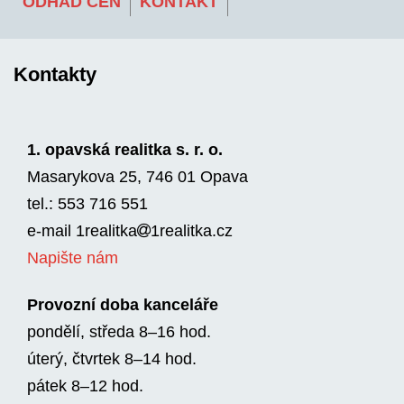
ODHAD CEN
KONTAKT
Kontakty
1. opavská realitka s. r. o.
Masarykova 25, 746 01 Opava
tel.: 553 716 551
e-mail
1realitka
1rea­litka.cz
Napište nám
Provozní doba kanceláře
pondělí, středa 8–16 hod.
úterý, čtvrtek 8–14 hod.
pátek 8–12 hod.