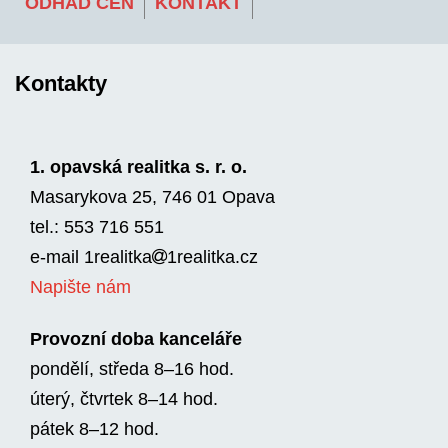
ODHAD CEN
KONTAKT
Kontakty
1. opavská realitka s. r. o.
Masarykova 25, 746 01 Opava
tel.: 553 716 551
e-mail
1realitka
1rea­litka.cz
Napište nám
Provozní doba kanceláře
pondělí, středa 8–16 hod.
úterý, čtvrtek 8–14 hod.
pátek 8–12 hod.