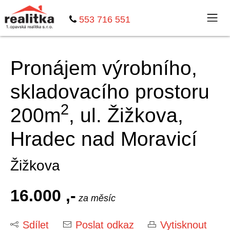
553 716 551
Pronájem výrobního,
skladovacího prostoru
2
200m
, ul. Žižkova,
Hradec nad Moravicí
Žižkova
16.000 ,-
za měsíc
Sdílet
Poslat odkaz
Vytisknout