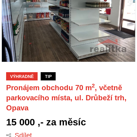
VÝHRADNĚ
TIP
2
Pronájem obchodu 70 m
, včetně
parkovacího místa, ul. Drůbeží trh,
Opava
15 000 ,-
za měsíc
Sdílet