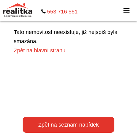
553 716 551
Tato nemovitost neexistuje, již nejspíš byla
smazána.
Zpět na hlavní stranu
.
Zpět na seznam nabídek