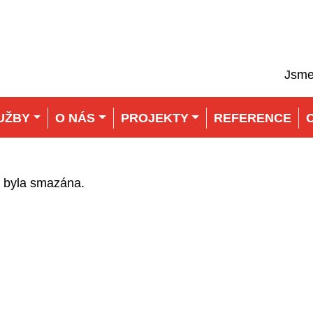
Jsme
UŽBY
O NÁS
PROJEKTY
REFERENCE
íš byla smazána.