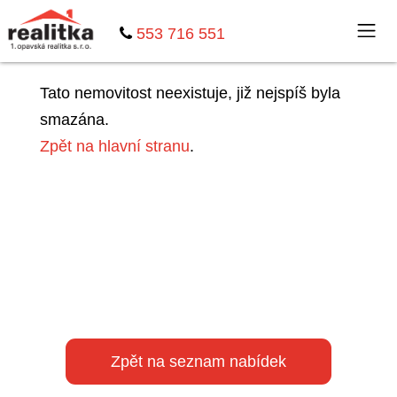
553 716 551
Tato nemovitost neexistuje, již nejspíš byla
smazána.
Zpět na hlavní stranu
.
Zpět na seznam nabídek