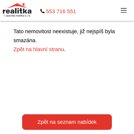
553 716 551
Tato nemovitost neexistuje, již nejspíš byla
smazána.
Zpět na hlavní stranu
.
Zpět na seznam nabídek