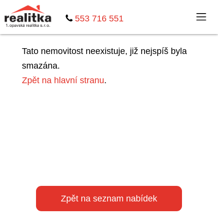
553 716 551
Tato nemovitost neexistuje, již nejspíš byla
smazána.
Zpět na hlavní stranu
.
Zpět na seznam nabídek