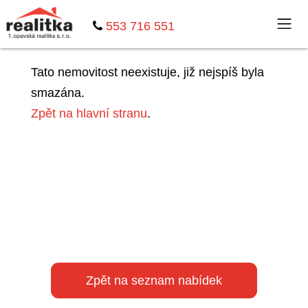
553 716 551
Tato nemovitost neexistuje, již nejspíš byla
smazána.
Zpět na hlavní stranu
.
Zpět na seznam nabídek