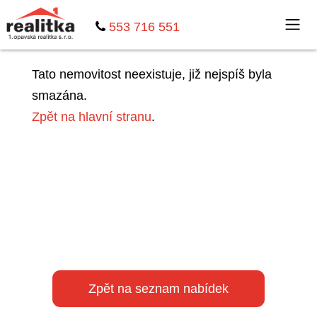
553 716 551
Tato nemovitost neexistuje, již nejspíš byla
smazána.
Zpět na hlavní stranu
.
Zpět na seznam nabídek