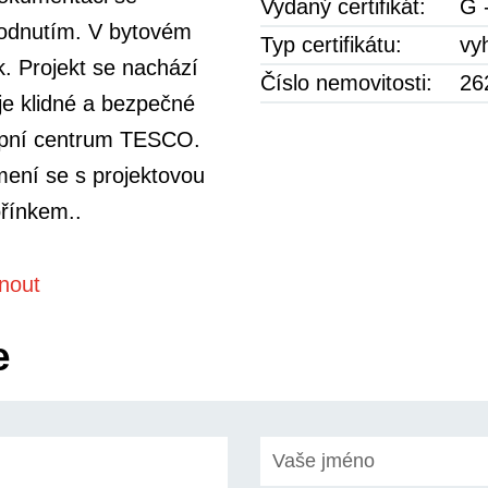
Vydaný certifikát:
G 
odnutím. V bytovém
Typ certifikátu:
vy
. Projekt se nachází
Číslo nemovitosti:
26
je klidné a bezpečné
ákupní centrum TESCO.
ení se s projektovou
řínkem..
knout
e