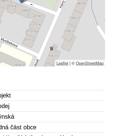
Leaflet
|
©
OpenStreetMap
ojekt
odej
ýnská
idná část obce