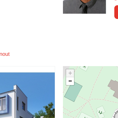
knout
+
−