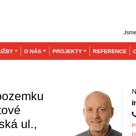
Jsme
UŽBY
O NÁS
PROJEKTY
REFERENCE
 pozemku
I
tové
ká ul.,
P
D