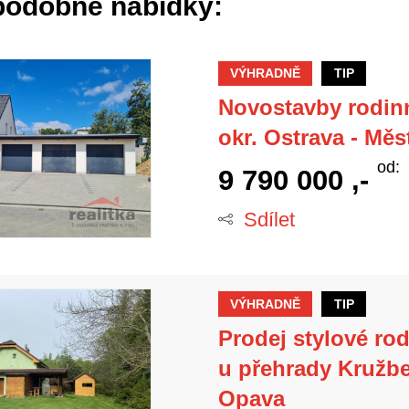
 podobné nabídky:
VÝHRADNĚ
TIP
Novostavby rodin
okr. Ostrava - Měs
od:
9 790 000 ,-
Sdílet
VÝHRADNĚ
TIP
Prodej stylové rod
u přehrady Kružbe
Opava