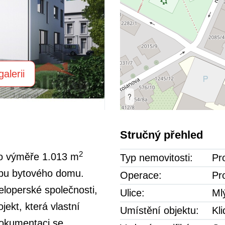
alerii
?
Stručný přehled
2
 o výměře 1.013 m
Typ nemovitosti:
Pr
vbu bytového domu.
Operace:
Pr
eloperské společnosti,
Ulice:
Ml
jekt, která vlastní
Umístění objektu:
Kl
dokumentaci se