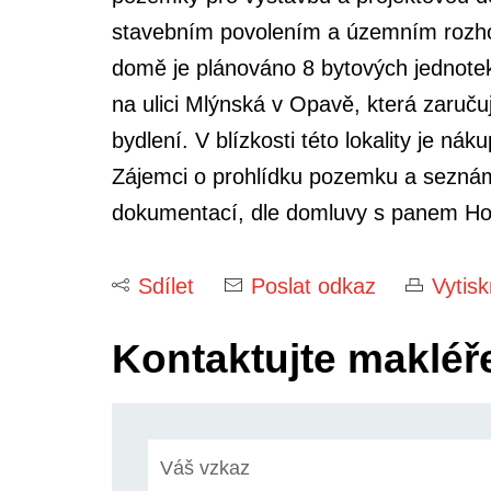
stavebním povolením a územním rozh
domě je plánováno 8 bytových jednotek
na ulici Mlýnská v Opavě, která zaruču
bydlení. V blízkosti této lokality je n
Zájemci o prohlídku pozemku a seznám
dokumentací, dle domluvy s panem Ho
Sdílet
Poslat odkaz
Vytis
Kontaktujte makléř