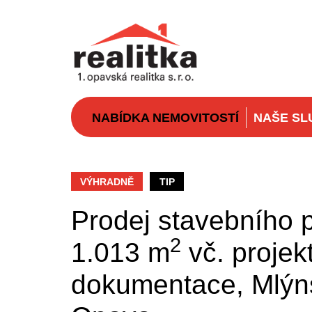
NABÍDKA NEMOVITOSTÍ
NAŠE SL
VÝHRADNĚ
TIP
Prodej stavebního
2
1.013 m
vč. projek
dokumentace, Mlýns