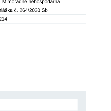
- Mimořádně nehospodárná
hláška č. 264/2020 Sb
214