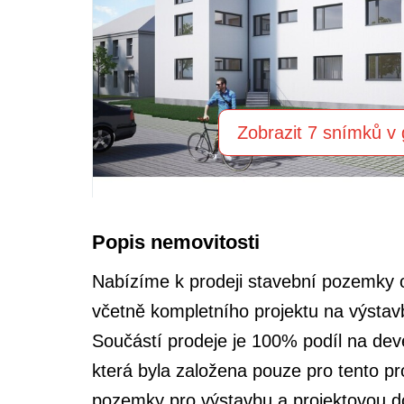
Zobrazit 7 snímků v g
Popis nemovitosti
Nabízíme k prodeji stavební pozemky
včetně kompletního projektu na výsta
Součástí prodeje je 100% podíl na dev
která byla založena pouze pro tento pro
pozemky pro výstavbu a projektovou 