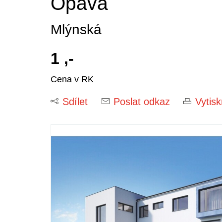
Opava
Mlýnská
1 ,-
Cena v RK
Sdílet
Poslat odkaz
Vytis