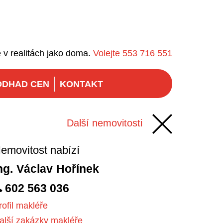
 v realitách jako doma.
Volejte 553 716 551
ODHAD CEN
KONTAKT
Další nemovitosti
ng.
Václav
Hořínek
602 563 036
rofil makléře
alší zakázky makléře