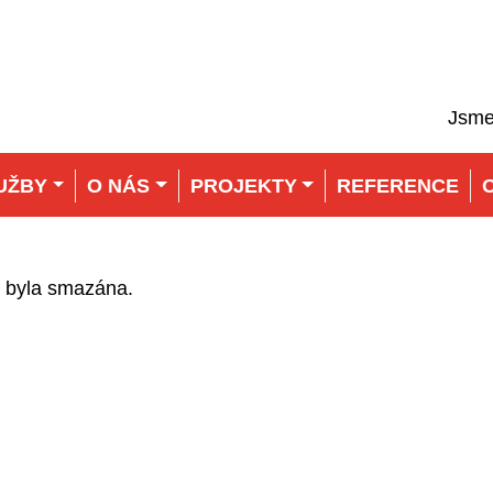
Jsme
UŽBY
O NÁS
PROJEKTY
REFERENCE
íš byla smazána.