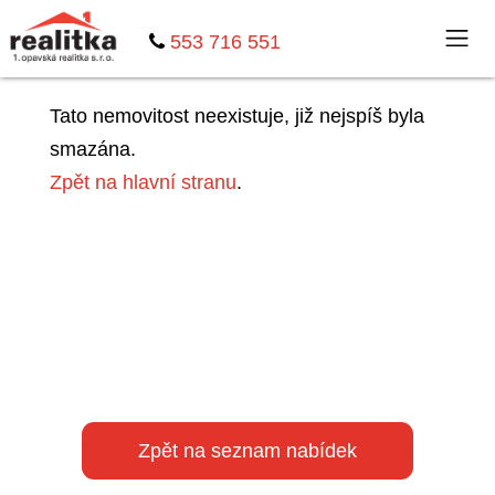
553 716 551
Tato nemovitost neexistuje, již nejspíš byla
smazána.
Zpět na hlavní stranu
.
Zpět na seznam nabídek