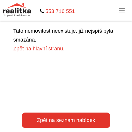
553 716 551
Tato nemovitost neexistuje, již nejspíš byla
smazána.
Zpět na hlavní stranu
.
Zpět na seznam nabídek