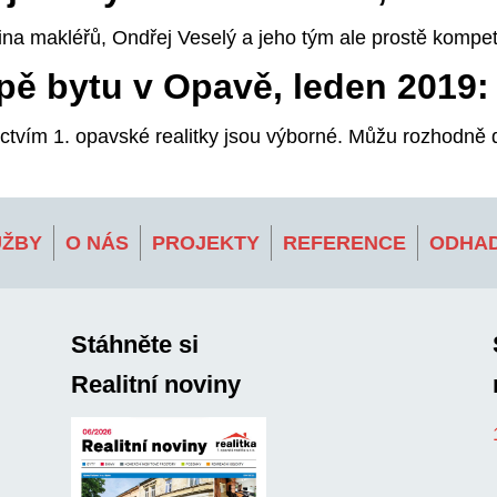
ina makléřů, Ondřej Veselý a jeho tým ale prostě kompe
pě bytu v Opavě, leden 2019:
ictvím 1. opavské realitky jsou výborné. Můžu rozhodně 
UŽBY
O NÁS
PROJEKTY
REFERENCE
ODHAD
Stáhněte si
Realitní noviny