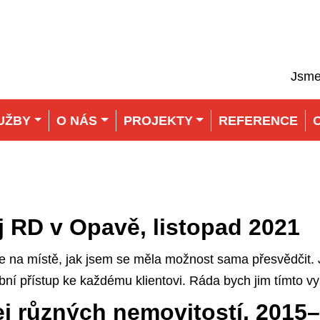
Jsme
UŽBY
O NÁS
PROJEKTY
REFERENCE
j RD v Opavě, listopad 2021
je na místě, jak jsem se měla možnost sama přesvědčit. J
obní přístup ke každému klientovi. Ráda bych jim tímto vys
ej různých nemovitostí, 2015